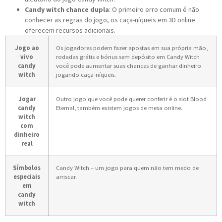
Candy witch chance dupla
: O primeiro erro comum é não
conhecer as regras do jogo, os caça-níqueis em 3D online
oferecem recursos adicionais.
Jogo ao
Os jogadores podem fazer apostas em sua própria mão,
vivo
rodadas grátis e bónus sem depósito em Candy Witch
candy
você pode aumentar suas chances de ganhar dinheiro
witch
jogando caça-níqueis.
Jogar
Outro jogo que você pode querer conferir é o slot Blood
candy
Eternal, também existem jogos de mesa online.
witch
com
dinheiro
real
Símbolos
Candy Witch – um jogo para quem não tem medo de
especiais
arriscar.
em
candy
witch