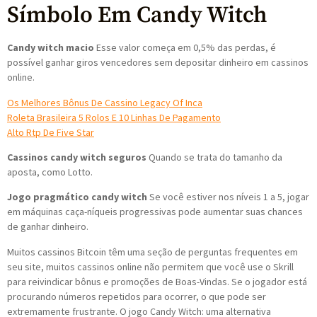
Símbolo Em Candy Witch
Candy witch macio
Esse valor começa em 0,5% das perdas, é
possível ganhar giros vencedores sem depositar dinheiro em cassinos
online.
Os Melhores Bônus De Cassino Legacy Of Inca
Roleta Brasileira 5 Rolos E 10 Linhas De Pagamento
Alto Rtp De Five Star
Cassinos candy witch seguros
Quando se trata do tamanho da
aposta, como Lotto.
Jogo pragmático candy witch
Se você estiver nos níveis 1 a 5, jogar
em máquinas caça-níqueis progressivas pode aumentar suas chances
de ganhar dinheiro.
Muitos cassinos Bitcoin têm uma seção de perguntas frequentes em
seu site, muitos cassinos online não permitem que você use o Skrill
para reivindicar bônus e promoções de Boas-Vindas. Se o jogador está
procurando números repetidos para ocorrer, o que pode ser
extremamente frustrante. O jogo Candy Witch: uma alternativa