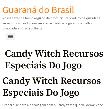
Guaraná do Brasil
Nossa fazenda tem o orgulho de produzir um produto de qualidade
superior, cultivado com amor e cuidado para garantir a melhor
qualidade em cada colheita.
Candy Witch Recursos
Especiais Do Jogo
Candy Witch Recursos
Especiais Do Jogo
Prepare-se para a decolagem com o Candy Witch que vai deixar você