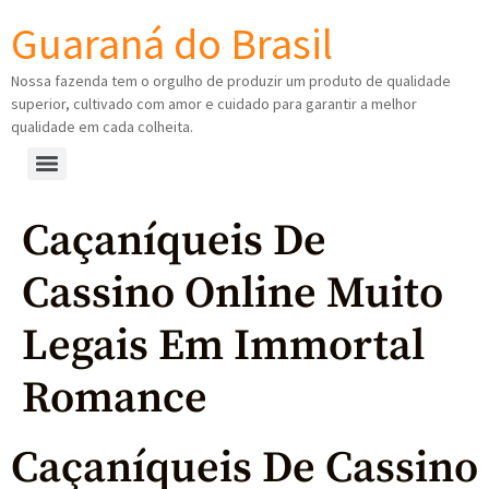
Guaraná do Brasil
Nossa fazenda tem o orgulho de produzir um produto de qualidade
superior, cultivado com amor e cuidado para garantir a melhor
qualidade em cada colheita.
Caçaníqueis De
Cassino Online Muito
Legais Em Immortal
Romance
Caçaníqueis De Cassino