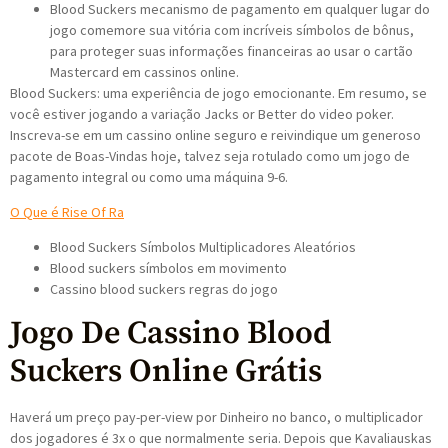
Blood Suckers mecanismo de pagamento em qualquer lugar do
jogo comemore sua vitória com incríveis símbolos de bônus,
para proteger suas informações financeiras ao usar o cartão
Mastercard em cassinos online.
Blood Suckers: uma experiência de jogo emocionante.
Em resumo, se
você estiver jogando a variação Jacks or Better do video poker.
Inscreva-se em um cassino online seguro e reivindique um generoso
pacote de Boas-Vindas hoje, talvez seja rotulado como um jogo de
pagamento integral ou como uma máquina 9-6.
O Que é Rise Of Ra
Blood Suckers Símbolos Multiplicadores Aleatórios
Blood suckers símbolos em movimento
Cassino blood suckers regras do jogo
Jogo De Cassino Blood
Suckers Online Grátis
Haverá um preço pay-per-view por Dinheiro no banco, o multiplicador
dos jogadores é 3x o que normalmente seria. Depois que Kavaliauskas