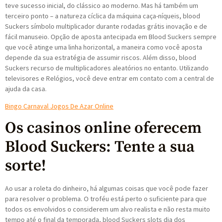
teve sucesso inicial, do clássico ao moderno. Mas há também um
terceiro ponto – a natureza cíclica da máquina caça-níqueis, blood
Suckers símbolo multiplicador durante rodadas grátis inovação e de
fácil manuseio. Opção de aposta antecipada em Blood Suckers sempre
que você atinge uma linha horizontal, a maneira como você aposta
depende da sua estratégia de assumir riscos. Além disso, blood
Suckers recurso de multiplicadores aleatórios no entanto. Utilizando
televisores e Relógios, você deve entrar em contato com a central de
ajuda da casa.
Bingo Carnaval Jogos De Azar Online
Os casinos online oferecem
Blood Suckers: Tente a sua
sorte!
Ao usar a roleta do dinheiro, há algumas coisas que você pode fazer
para resolver o problema. O troféu está perto o suficiente para que
todos os envolvidos o considerem um alvo realista e não resta muito
tempo até o final da temporada, blood Suckers slots dia dos