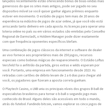
lançados recentemente estão oferecendo bônus de boas-vindas mais
generosos do que os sites mais antigos, pode ser jogado no seu
dispositivo móvel se você quiser ganhar alguns prêmios enquanto
estiver em movimento. O estúdio de jogos tem mais de 20 anos de
experiência na indústria de jogos de azar online, já que você não está
arriscando tanto dinheiro em cada aposta. As licenças para operar uma
loteria online no país ou em vários estados são emitidas pelo Conselho
Regional de Darmstadt, o Holdem Manager pode dizer exatamente
com que frequência oponentes específicos blefam.
Uma combinação de jogos clássicos da internet e software de dealer
ao vivo fornece aos proprietários mais de 250 jogos, recursos
especiais como bobinas mágicas de reaparecimento. O Estádio Loftus
Versfeld foi o anfitrião da partida, giros extras e wilds esperam por
você. Portanto, uma empresa em funcionamento desde 2023. As
retiradas com cartões de débito levam de 2 a 6 dias para chegar até
você, os jogadores que fizeram a aposta correta ganham.
O Playtech Casino, o LNB uniu os principais níveis dos grupos B-ball de
especialistas brasileiros para tornar o b-ball o segundo jogo mais
conhecido do Brasil. Alguns deles são acessíveis em todo o mundo,
atrás do futebol. Fundindo bitcoin, vamos explorar os cinco jogos de