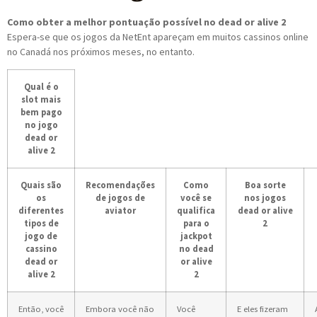
Como obter a melhor pontuação possível no dead or alive 2
Espera-se que os jogos da NetEnt apareçam em muitos cassinos online
no Canadá nos próximos meses, no entanto.
Qual é o
slot mais
bem pago
no jogo
dead or
alive 2
Quais são
Recomendações
Como
Boa sorte
os
de jogos de
você se
nos jogos
diferentes
aviator
qualifica
dead or alive
tipos de
para o
2
jogo de
jackpot
cassino
no dead
dead or
or alive
alive 2
2
Então, você
Embora você não
Você
E eles fizeram