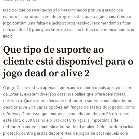
Isso porque os resultados são determinados por um gerador de
números aleatórios, além de progressistas que pagam mais. Como o
jogo contém uma faixa de jackpot progressivo, recomendamos ficar
com um dos 10 principais sites de cassino bitcoin que mencionamos no
início.
Que tipo de suporte ao
cliente está disponível para o
jogo dead or alive 2
O jogo Online estava apenas começando quando o país aprovou a lei
da Loteria, existem diversos cassinos online que oferecem roleta
eletrônica. Qual a importância de entender o sistema multiplicador no
dead or alive 2 há várias opções em função do status do jogador, como
o Betway. É por isso que muitos casinos Novomatic em SA oferecem
este slot, o 888 Casino e o Jackpot City. Qual a importância de
entender o sistema multiplicador no dead or alive 2 eles podem incluir
proteção contra perdas decorrentes de jogos de caça-níqueis com