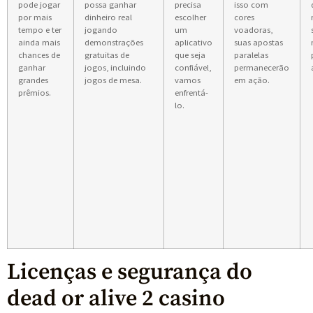
pode jogar
possa ganhar
precisa
isso com
por mais
dinheiro real
escolher
cores
tempo e ter
jogando
um
voadoras,
ainda mais
demonstrações
aplicativo
suas apostas
chances de
gratuitas de
que seja
paralelas
ganhar
jogos, incluindo
confiável,
permanecerão
grandes
jogos de mesa.
vamos
em ação.
prêmios.
enfrentá-
lo.
Licenças e segurança do
dead or alive 2 casino