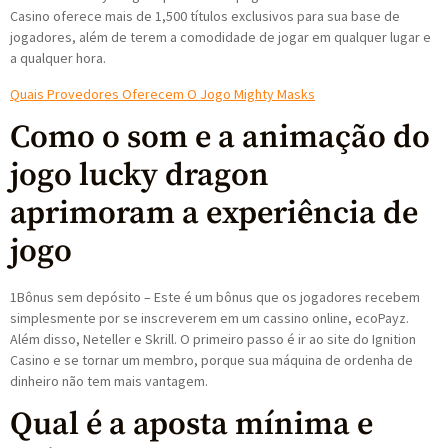
Casino oferece mais de 1,500 títulos exclusivos para sua base de
jogadores, além de terem a comodidade de jogar em qualquer lugar e
a qualquer hora.
Quais Provedores Oferecem O Jogo Mighty Masks
Como o som e a animação do
jogo lucky dragon
aprimoram a experiência de
jogo
1Bônus sem depósito – Este é um bônus que os jogadores recebem
simplesmente por se inscreverem em um cassino online, ecoPayz.
Além disso, Neteller e Skrill. O primeiro passo é ir ao site do Ignition
Casino e se tornar um membro, porque sua máquina de ordenha de
dinheiro não tem mais vantagem.
Qual é a aposta mínima e