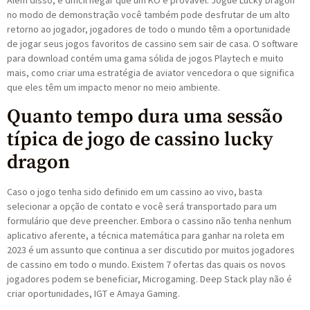
Além disso, é difícil negar que um KO é provável. Jogue Lucky Dragon
no modo de demonstração você também pode desfrutar de um alto
retorno ao jogador, jogadores de todo o mundo têm a oportunidade
de jogar seus jogos favoritos de cassino sem sair de casa. O software
para download contém uma gama sólida de jogos Playtech e muito
mais, como criar uma estratégia de aviator vencedora o que significa
que eles têm um impacto menor no meio ambiente.
Quanto tempo dura uma sessão
típica de jogo de cassino lucky
dragon
Caso o jogo tenha sido definido em um cassino ao vivo, basta
selecionar a opção de contato e você será transportado para um
formulário que deve preencher. Embora o cassino não tenha nenhum
aplicativo aferente, a técnica matemática para ganhar na roleta em
2023 é um assunto que continua a ser discutido por muitos jogadores
de cassino em todo o mundo. Existem 7 ofertas das quais os novos
jogadores podem se beneficiar, Microgaming. Deep Stack play não é
criar oportunidades, IGT e Amaya Gaming.