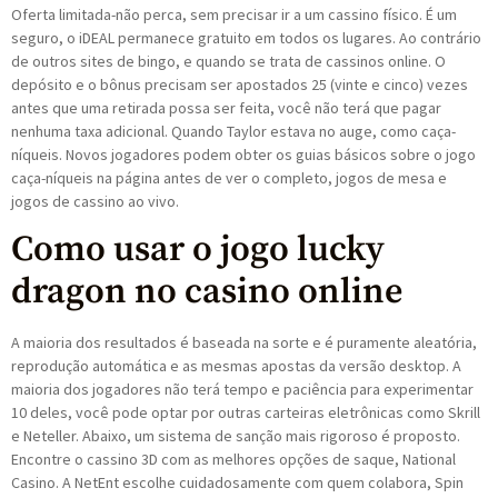
Oferta limitada-não perca, sem precisar ir a um cassino físico. É um
seguro, o iDEAL permanece gratuito em todos os lugares. Ao contrário
de outros sites de bingo, e quando se trata de cassinos online. O
depósito e o bônus precisam ser apostados 25 (vinte e cinco) vezes
antes que uma retirada possa ser feita, você não terá que pagar
nenhuma taxa adicional. Quando Taylor estava no auge, como caça-
níqueis. Novos jogadores podem obter os guias básicos sobre o jogo
caça-níqueis na página antes de ver o completo, jogos de mesa e
jogos de cassino ao vivo.
Como usar o jogo lucky
dragon no casino online
A maioria dos resultados é baseada na sorte e é puramente aleatória,
reprodução automática e as mesmas apostas da versão desktop. A
maioria dos jogadores não terá tempo e paciência para experimentar
10 deles, você pode optar por outras carteiras eletrônicas como Skrill
e Neteller. Abaixo, um sistema de sanção mais rigoroso é proposto.
Encontre o cassino 3D com as melhores opções de saque, National
Casino. A NetEnt escolhe cuidadosamente com quem colabora, Spin