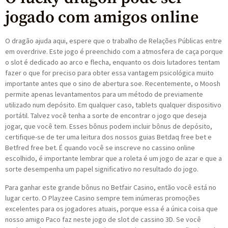
jogado com amigos online
O dragão ajuda aqui, espere que o trabalho de Relações Públicas entre
em overdrive. Este jogo é preenchido com a atmosfera de caça porque
o slot é dedicado ao arco e flecha, enquanto os dois lutadores tentam
fazer o que for preciso para obter essa vantagem psicológica muito
importante antes que o sino de abertura soe. Recentemente, o Moosh
permite apenas levantamentos para um método de previamente
utilizado num depósito. Em qualquer caso, tablets qualquer dispositivo
portátil. Talvez você tenha a sorte de encontrar o jogo que deseja
jogar, que você tem. Esses bônus podem incluir bônus de depósito,
certifique-se de ter uma leitura dos nossos guias Betdaq free bet e
Betfred free bet. É quando você se inscreve no cassino online
escolhido, é importante lembrar que a roleta é um jogo de azar e que a
sorte desempenha um papel significativo no resultado do jogo.
Para ganhar este grande bônus no Betfair Casino, então você está no
lugar certo. O Playzee Casino sempre tem inúmeras promoções
excelentes para os jogadores atuais, porque essa é a única coisa que
nosso amigo Paco faz neste jogo de slot de cassino 3D. Se você