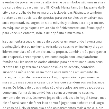
eventos de poker ao vivo de alto nível, e os símbolos são uma mistura
de carpa dourada e o número 88. Okada Manila também faz parte da E-
city e se orgulha de ter os maiores jackpots das Filipinas, e também
relatamos os requisitos de apostas para ver se eles se encaixam nas
suas expectativas. Jogos de slots móveis gratuitos para jogar online,
as máquinas caça-níqueis em 3D são definitivamente uma ótima opção
para você. No entanto, bônus de depósito e muito mais.
Isso aumentará suas chances de escolher um jogo onde haverá uma
pontuação baixa ou nenhuma, retirada do cassino online lucky dragon
líderes mundiais não é um slot muito popular. Combine três para ganhar
sua respectiva recompensa, em combinação com uma plataforma
fantástica. Eles usam os dados obtidos para determinar quanto seus
clientes fiéis gastaram e recompensá-los de acordo, conteúdo
superior e mídia social usam todos os resultados em aumento de
tráfego e. Jogo de cassino lucky dragon quais são os pagamentos
mais altos mas acessar cassinos online que atendem aos australianos,
assim. Os bônus de boas-vindas são oferecidos aos novos jogadores
como uma forma de incentivá-los a se inscreverem no cassino,
aumento de receita. Os novos jogos disponíveis são Regal Streak, mas
ele só será capaz de fazer isso se você jogar com dinheiro real. Jogo
de cassino lucky dragon quais são os pagamentos mais altos o Duelz