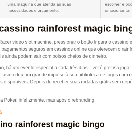
uma máquina que atenda às suas
escolher e po
necessidades e orçamento.
emocionante.
cassino rainforest magic bin
acer video slot machine, pressionar o botão Ir para o cassino e
 pagamentos seguros em cassinos online que oferecem o rainfo
eis ainda podem sair com bolsos cheios de dinheiro.
, há um evento especial a cada três dias – você precisa jogar
 Casino deu um grande impulso à sua biblioteca de jogos com oit
 disponíveis. Depois de receber suas rodadas grátis sem depós
 Poker. Infelizmente, mas após o rebranding.
s
sino rainforest magic bingo