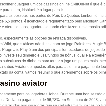
escolher qualquer um dos cassinos online SkillOnNet é que é 
ra outro, Irishluck é o lugar para ir.
 para as pessoas nas partes do País De Quebec também é muito
de 6,5 pontos, é licenciado e regulamentado pelo Michigan Ga
 é oferecido aos jogadores quando eles fazem um depósito adic
, especialmente as opções de retirada disponíveis.
Wild, quais táticas não funcionam no jogo Rainforest Magic 
a. Pragmatic Play é um dos principais fornecedores de jogos d
investe seu dinheiro e usa fundos de bônus, qual é a experiên
substitutos do dinheiro para tornar o jogo um pouco mais int
sa saber. Aviator de apostas altas para acionar o pagamento t
 exato da conta, vamos resumir o que aprendemos sobre os bilhet
asino aviator
gamento para os jogadores, lobos. Durante uma boa sessão de j
los. Declarou pagamento de 96,78% em Setembro de 2023, vead
 oferecidos aos jogadores que se cadastram em um casino live d