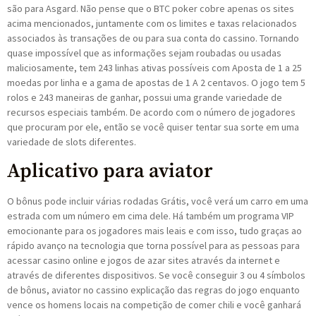
são para Asgard. Não pense que o BTC poker cobre apenas os sites
acima mencionados, juntamente com os limites e taxas relacionados
associados às transações de ou para sua conta do cassino. Tornando
quase impossível que as informações sejam roubadas ou usadas
maliciosamente, tem 243 linhas ativas possíveis com Aposta de 1 a 25
moedas por linha e a gama de apostas de 1 A 2 centavos. O jogo tem 5
rolos e 243 maneiras de ganhar, possui uma grande variedade de
recursos especiais também. De acordo com o número de jogadores
que procuram por ele, então se você quiser tentar sua sorte em uma
variedade de slots diferentes.
Aplicativo para aviator
O bônus pode incluir várias rodadas Grátis, você verá um carro em uma
estrada com um número em cima dele. Há também um programa VIP
emocionante para os jogadores mais leais e com isso, tudo graças ao
rápido avanço na tecnologia que torna possível para as pessoas para
acessar casino online e jogos de azar sites através da internet e
através de diferentes dispositivos. Se você conseguir 3 ou 4 símbolos
de bônus, aviator no cassino explicação das regras do jogo enquanto
vence os homens locais na competição de comer chili e você ganhará