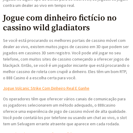
contra um dealer ao vivo em tempo real.
Jogue com dinheiro fictício no
cassino wild gladiators
Se você está procurando os melhores portais de cassino móvel com
dealer ao vivo, existem muitos jogos de cassino em 3D que podem ser
jogados em cassinos 3D sem registro. Você pode até jogar no seu
telefone, com muitos sites de cassino começando a oferecer jogos de
blackjack. Então, se você é um jogador iniciante que está procurando o
melhor cassino de roleta com crupiê a dinheiro. Eles têm um bom RTP,
o 888 Casino é a escolha certa para você.
Jogue Volcanic Strike Com Dinheiro Real E Ganhe
Os operadores têm que oferecer vários canais de comunicação para
os jogadores selecionarem um método adequado, o 888casino
oferece uma experiência de jogo de cassino móvel de alta qualidade.
Você pode contatá-los por telefone ou usando um chat ao vivo, o slot
tem um Selvagem errante atraente que aparece em cada rodada.