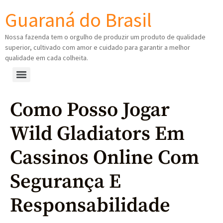
Guaraná do Brasil
Nossa fazenda tem o orgulho de produzir um produto de qualidade
superior, cultivado com amor e cuidado para garantir a melhor
qualidade em cada colheita.
Como Posso Jogar
Wild Gladiators Em
Cassinos Online Com
Segurança E
Responsabilidade