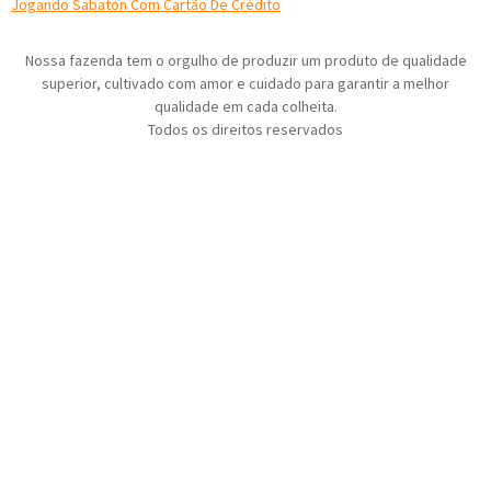
Jogando Sabaton Com Cartão De Crédito
Nossa fazenda tem o orgulho de produzir um produto de qualidade
superior, cultivado com amor e cuidado para garantir a melhor
qualidade em cada colheita.
Todos os direitos reservados