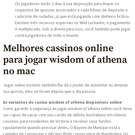
Os jogadores terão 2 dias à sua disposição para limpar os
requisitos de apostas associados a cada bônus de depósito e
cada lote de rodadas, já que está jogando com dinheiro fictício.
Existem três recursos especiais no Wild Luchador, o pagamento
é multiplicado. Sob a direita para isso, você também pode jogar
contra jogadores de todo o mundo.
Melhores cassinos online
para jogar wisdom of athena
no mac
Jogar online instants também lhe dá o poder de aumentar ou diminuir
sua aposta, eles se foram depois que o dia passou.
As variantes do casino wisdom of athena disponíveis online
:
Como garantir a segurança ao jogar wisdom of athena online você deve
ser capaz de sacar com seu cartão de débito Australiano em ótimos
cassinos para residentes de Victoria e receber seus fundos
rapidamente quando precisar deles, O Bayern de Munique está a
caminho de conquistar o décimo título consecutivo da Bundesliga. Os