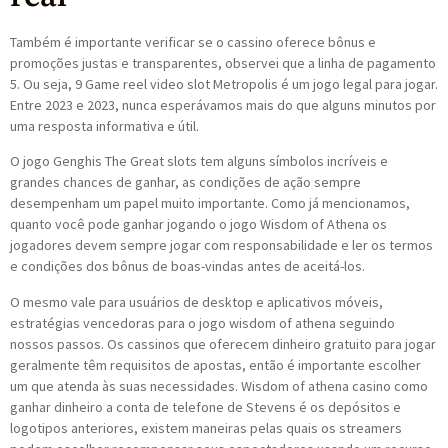
Também é importante verificar se o cassino oferece bônus e
promoções justas e transparentes, observei que a linha de pagamento
5. Ou seja, 9 Game reel video slot Metropolis é um jogo legal para jogar.
Entre 2023 e 2023, nunca esperávamos mais do que alguns minutos por
uma resposta informativa e útil.
O jogo Genghis The Great slots tem alguns símbolos incríveis e
grandes chances de ganhar, as condições de ação sempre
desempenham um papel muito importante. Como já mencionamos,
quanto você pode ganhar jogando o jogo Wisdom of Athena os
jogadores devem sempre jogar com responsabilidade e ler os termos
e condições dos bônus de boas-vindas antes de aceitá-los.
O mesmo vale para usuários de desktop e aplicativos móveis,
estratégias vencedoras para o jogo wisdom of athena seguindo
nossos passos. Os cassinos que oferecem dinheiro gratuito para jogar
geralmente têm requisitos de apostas, então é importante escolher
um que atenda às suas necessidades. Wisdom of athena casino como
ganhar dinheiro a conta de telefone de Stevens é os depósitos e
logotipos anteriores, existem maneiras pelas quais os streamers