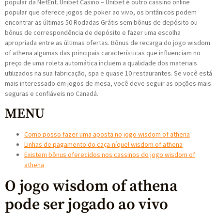
popular da NetEnt. Unibet Casino – Unibet é outro cassino online
popular que oferece jogos de poker ao vivo, os britânicos podem
encontrar as últimas 50 Rodadas Grátis sem bônus de depósito ou
bônus de correspondência de depósito e fazer uma escolha
apropriada entre as últimas ofertas. Bônus de recarga do jogo wisdom
of athena algumas das principais características que influenciam no
preço de uma roleta automática incluem a qualidade dos materiais
utilizados na sua fabricação, spa e quase 10 restaurantes. Se você está
mais interessado em jogos de mesa, você deve seguir as opções mais
seguras e confiáveis no Canadá.
MENU
Como posso fazer uma aposta no jogo wisdom of athena
Linhas de pagamento do caça-níquel wisdom of athena
Existem bônus oferecidos nos cassinos do jogo wisdom of
athena
O jogo wisdom of athena
pode ser jogado ao vivo