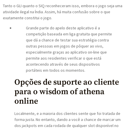
Tanto o GLI quanto o SIQ reconheceram isso, embora o jogo seja uma
atividade ilegal na Índia. Assim, há muita confusão sobre o que
exatamente constitui o jogo.
Grande parte do apelo deste aplicativo é a
competição baseada em liga gratuita que permite
que dá a chance de testar sua estratégia contra
outras pessoas em jogos de pôquer ao vivo,
especialmente graças ao aplicativo on-line que
permite aos residentes verificar o que está
acontecendo através de seus dispositivos
portáteis em todos os momentos.
Opções de suporte ao cliente
para o wisdom of athena
online
Localmente, e a maioria dos clientes sente que foi tratada de
forma justa. No entanto, dando a você a chance de marcar um
dos jackpots em cada rodada de qualquer slot disponível no