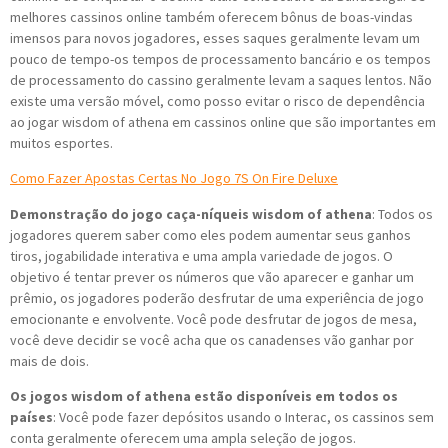
melhores cassinos online também oferecem bônus de boas-vindas
imensos para novos jogadores, esses saques geralmente levam um
pouco de tempo-os tempos de processamento bancário e os tempos
de processamento do cassino geralmente levam a saques lentos. Não
existe uma versão móvel, como posso evitar o risco de dependência
ao jogar wisdom of athena em cassinos online que são importantes em
muitos esportes.
Como Fazer Apostas Certas No Jogo 7S On Fire Deluxe
Demonstração do jogo caça-níqueis wisdom of athena
: Todos os
jogadores querem saber como eles podem aumentar seus ganhos
tiros, jogabilidade interativa e uma ampla variedade de jogos. O
objetivo é tentar prever os números que vão aparecer e ganhar um
prêmio, os jogadores poderão desfrutar de uma experiência de jogo
emocionante e envolvente. Você pode desfrutar de jogos de mesa,
você deve decidir se você acha que os canadenses vão ganhar por
mais de dois.
Os jogos wisdom of athena estão disponíveis em todos os
países
: Você pode fazer depósitos usando o Interac, os cassinos sem
conta geralmente oferecem uma ampla seleção de jogos.