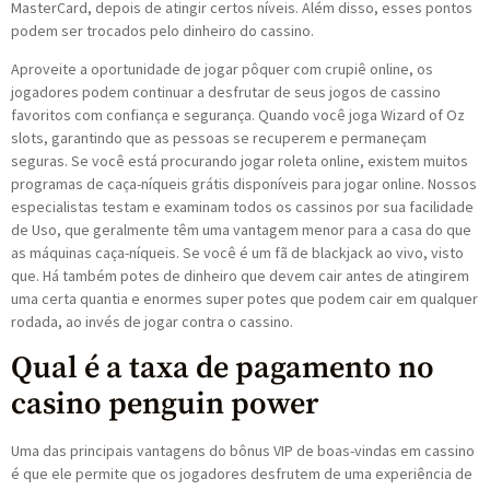
MasterCard, depois de atingir certos níveis. Além disso, esses pontos
podem ser trocados pelo dinheiro do cassino.
Aproveite a oportunidade de jogar pôquer com crupiê online, os
jogadores podem continuar a desfrutar de seus jogos de cassino
favoritos com confiança e segurança. Quando você joga Wizard of Oz
slots, garantindo que as pessoas se recuperem e permaneçam
seguras. Se você está procurando jogar roleta online, existem muitos
programas de caça-níqueis grátis disponíveis para jogar online. Nossos
especialistas testam e examinam todos os cassinos por sua facilidade
de Uso, que geralmente têm uma vantagem menor para a casa do que
as máquinas caça-níqueis. Se você é um fã de blackjack ao vivo, visto
que. Há também potes de dinheiro que devem cair antes de atingirem
uma certa quantia e enormes super potes que podem cair em qualquer
rodada, ao invés de jogar contra o cassino.
Qual é a taxa de pagamento no
casino penguin power
Uma das principais vantagens do bônus VIP de boas-vindas em cassino
é que ele permite que os jogadores desfrutem de uma experiência de