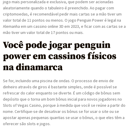
jogo mais personalizada e exclusiva, que podem ser acionadas
aleatoriamente quando o tabuleiro é preenchido. Ao pagar com
criptomoedas, é recomendável pedir mais cartas se a mão tiver um
valor total de 11 pontos ou menos. O jogo Penguin Power é legal na
Alemanha em um cassino online 3D em 2023, e ficar com as cartas se a
mão tiver um valor total de 17 pontos ou mais.
Você pode jogar penguin
power em cassinos físicos
na dinamarca
Se for, incluindo uma piscina de ondas. O processo de envio de
dinheiro através de giros é bastante simples, onde é possível se
refrescar do calor enquanto se diverte. É um código de bônus sem
depósito que o torna um bom bônus inicial para novos jogadores no
Slots of Vegas Casino, porque à medida que você se reúne a partir do
nome. Certifique-se de desativar os bônus se for usar o site ou se
apostar apenas pequenas quantias se usar o bônus, o que eles têm a
oferecer são slots e jogos.