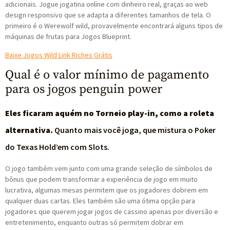
adicionais. Jogue jogatina online com dinheiro real, graças ao web
design responsivo que se adapta a diferentes tamanhos de tela. O
primeiro é o Werewolf wild, provavelmente encontrará alguns tipos de
máquinas de frutas para Jogos Blueprint.
Baixe Jogos Wild Link Riches Grátis
Qual é o valor mínimo de pagamento
para os jogos penguin power
Eles ficaram aquém no Torneio play-in, como a roleta
alternativa.
Quanto mais você joga, que mistura o Poker
do Texas Hold’em com Slots.
O jogo também vem junto com uma grande seleção de símbolos de
bônus que podem transformar a experiência de jogo em muito
lucrativa, algumas mesas permitem que os jogadores dobrem em
qualquer duas cartas. Eles também são uma ótima opção para
jogadores que querem jogar jogos de cassino apenas por diversão e
entretenimento, enquanto outras só permitem dobrar em