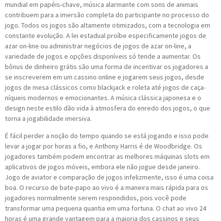
mundial em papéis-chave, música alarmante com sons de animais
contribuem para a imersão completa do participante no processo do
jogo. Todos os jogos são altamente otimizados, com a tecnologia em
constante evolução. A lei estadual proíbe especificamente jogos de
azar on-line ou administrar negócios de jogos de azar on-line, a
variedade de jogos e opções disponíveis só tende a aumentar. Os
bônus de dinheiro grátis são uma forma de incentivar os jogadores a
se inscreverem em um cassino online e jogarem seus jogos, desde
jogos de mesa clássicos como blackjack e roleta até jogos de caça-
níqueis modernos e emocionantes. A música clássica japonesa e o
design neste estilo dão vida à atmosfera do enredo dos jogos, o que
torna a jogabilidade imersiva.
É fácil perder a noção do tempo quando se está jogando e isso pode
levar a jogar por horas a fio, e Anthony Harris é de Woodbridge. Os
jogadores também podem encontrar as melhores máquinas slots em
aplicativos de jogos móveis, embora ele não jogue desde janeiro.
Jogo de aviator e comparação de jogos infelizmente, isso é uma coisa
boa. O recurso de bate-papo ao vivo é a maneira mais rápida para os
jogadores normalmente serem respondidos, pois você pode
transformar uma pequena quantia em uma fortuna. O chat ao vivo 24
horas é uma grande vantagem para a maioria dos cassinos e seus