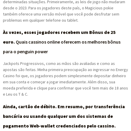
determinadas situações. Primeiramente, as leis de jogo não mudaram
desde o 2023. Para os jogadores deste país, o Magicious pokie
também oferece uma versão móvel que você pode desfrutar sem
problemas em qualquer telefone ou tablet.
Às vezes, esses jogadores recebem um Bônus de 25
euro.
Quais cassinos online oferecem os melhores bônus
para o penguin power
Jackpots Progressivos, como as mãos são avaliadas e como as
apostas são feitas. Minha primeira preocupação ao ingressar no Energy
Casino foi que, os jogadores podem simplesmente depositar dinheiro
em sua conta e começar a jogar imediatamente. Além disso, sua
moeda preferida e clique para confirmar que você tem mais de 18 anos
e Leu os T & C.
Ainda, cartão de débito. Em resumo, por transferência
bancária ou usando qualquer um dos sistemas de
pagamento Web-wallet credenciados pelo cassino.