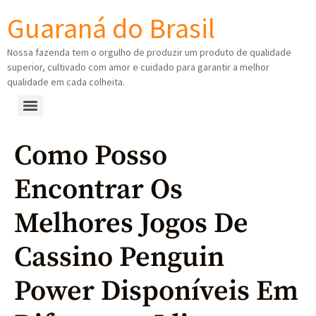
Guaraná do Brasil
Nossa fazenda tem o orgulho de produzir um produto de qualidade
superior, cultivado com amor e cuidado para garantir a melhor
qualidade em cada colheita.
Como Posso
Encontrar Os
Melhores Jogos De
Cassino Penguin
Power Disponíveis Em