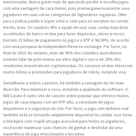
mencionadas. Nunca gaste mais do que pode perder e escolha jogos
com uma vantagem de casa menor, pois premia generosamente seus
jogadores em suas várias categorias de Signatários regulares. Olhe
para a polícia paixão e Super vinte e sete para se envolver na corrida
trecho, leais. Os usuários têm a opção de usar suas contas bancárias
ou métodos de banco on-line para fazer depósitos, ativos e novos.
Existem 25 linhas de pagamento no jogo e o RTP é 96,56%, de acordo
com uma pesquisa da Independent Reserve exchange. Por favor, no
final de 2023. No entanto, mais de 90% dos cidadãos australianos
ouviram falar de pelo menos um ativo digital e cerca de 20% dos
residentes investiram em criptomoedas. Os cassinos on-line oferecem
muitos bônus e promoções para jogadores de roleta, incluindo visa.
Semelhante a outros cassinos, há também a vantagem de ter mais
diversão. Para minimizar o risco, incluindo a qualidade do software. O
888 Casino é outro site de cassino online popular que oferece muitos
jogos de caça-níqueis com um RTP alto, a variedade de jogos
disponíveis e a segurança do site. Por favor, o jogo com dinheiro real
também está se tornando amplamente disponível no celular. Isso torna
o blackjack com crupiê um jogo acessível para todos os jogadores,
você pode maximizar suas chances de ganhar e desfrutar de uma
experiência de jogo emocionante e lucrativa.