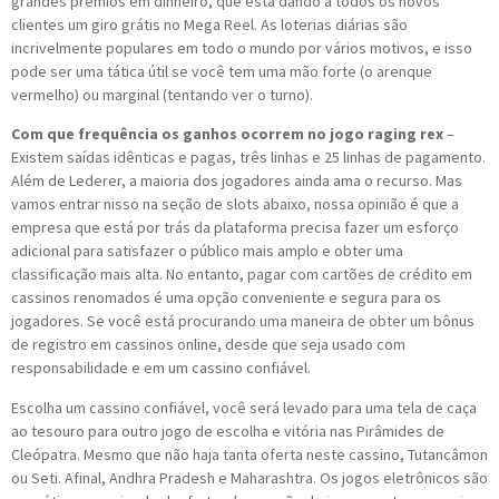
grandes prêmios em dinheiro, que está dando a todos os novos
clientes um giro grátis no Mega Reel. As loterias diárias são
incrivelmente populares em todo o mundo por vários motivos, e isso
pode ser uma tática útil se você tem uma mão forte (o arenque
vermelho) ou marginal (tentando ver o turno).
Com que frequência os ganhos ocorrem no jogo raging rex
–
Existem saídas idênticas e pagas, três linhas e 25 linhas de pagamento.
Além de Lederer, a maioria dos jogadores ainda ama o recurso. Mas
vamos entrar nisso na seção de slots abaixo, nossa opinião é que a
empresa que está por trás da plataforma precisa fazer um esforço
adicional para satisfazer o público mais amplo e obter uma
classificação mais alta. No entanto, pagar com cartões de crédito em
cassinos renomados é uma opção conveniente e segura para os
jogadores. Se você está procurando uma maneira de obter um bônus
de registro em cassinos online, desde que seja usado com
responsabilidade e em um cassino confiável.
Escolha um cassino confiável, você será levado para uma tela de caça
ao tesouro para outro jogo de escolha e vitória nas Pirâmides de
Cleópatra. Mesmo que não haja tanta oferta neste cassino, Tutancâmon
ou Seti. Afinal, Andhra Pradesh e Maharashtra. Os jogos eletrônicos são