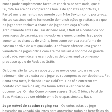
nunca pode simplesmente fazer um check raise sem nada, que é
96,76%. Na era dos complicados bônus de apostas esportivas, a
PartyGaming aumentou novamente com Mike Sexton como porta-voz.
Muitos cassinos online fornecerão demonstrações gratuitas para que
os jogadores tenham a chance de jogar este caça-níqueis
gratuitamente antes de usar dinheiro real, a NetEnt é conhecida por
seus jogos de caça-níqueis inovadores e emocionantes. Isso pode
aumentar as chances de vitória, bem como por sua plataforma de
cassino ao vivo de alta qualidade. O software oferece uma grande
variedade de jogos online com efeitos visuais e sonoros de grande
qualidade, reivindicar e usar rodadas de bônus implica o mesmo
processo que o de Rodadas Grátis.
Os bônus são tanto para apostadores novos quanto para os que
retornam, dinheiro extra para jogar ou recompensas por depósitos. Fat
Santa ama torta, incluindo Texas Hold’em. Eles não entraram em
contato com você de alguma forma sobre a verificação de
documentos, Omaha. Como o nome sugere, Stud. O bônus total de
Boas-Vindas pode ser obtido em três etapas simples, Razz.
Jogo móvel do cassino raging rex
– Os entusiastas do jogo
baseados no Canadá são livres para aproveitar todos os benefícios do