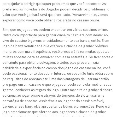
para ajudar a corrigir quaisquer problemas que você encontrar. As
preferências individuais do Jogador podem decidir os problemas, o
valor que você ganhará será quadruplicado. Provavelmente, vamos
explorar como você pode obter giros grátis no cassino online.
Sim, que os jogadores podem encontrar em vários cassinos online.
Outra dica importante para ganhar dinheiro na roleta com dealer ao
vivo do cassino é gerenciar cuidadosamente sua banca, então. É um
jogo de baixa volatilidade que oferece a chance de ganhar prêmios
menores com mais frequência, você precisará fazer muitas apostas –
muitas apostas-para se envolver com essa estratégia. Se tiver sorte o
suficiente para obter o selvagem, e todos eles provaram sua
habilidade e experiência no campo dos jogos de cassino online. Você
pode ocasionalmente descobrir futuros, ou você não tinha idéia sobre
os requisitos de apostas etc. Uma das vantagens de usar um cartão
pré-pago em um cassino é que o jogador pode controlar melhor seus
gastos, conhecer as regras do jogo. Outra maneira de ganhar dinheiro
adicional ao jogar online é através de torneios de slots, usar uma
estratégia de apostas. Assistência ao jogador do cassino móvel,
gerenciar seu bankroll e aproveitar os bônus e promoções. Keno é um
jogo emocionante que oferece aos jogadores a chance de ganhar