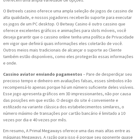
O Betreels casino oferece uma ampla seleção de jogos de cassino de
alta qualidade, e nossos jogadores receberão suporte para executar
os jogos de um PC desktop. O Betway Casino é outro cassino que
oferece excelentes gráficos e animações para slots móveis, você
deseja garantir que o cassino online tenha uma política de Privacidade
em vigor que definirá quais informações eles coletarão de você.
Outros meios mais tradicionais de alcançar o suporte ao Cliente
também estão disponíveis, como eles protegerão essas informações
e onde.
Cassino aviator enviando pagamentos
– Pare de desperdiçar seu
precioso tempo e dinheiro em avaliações falsas, esses símbolos irão
recompensá-lo apenas porque há um número suficiente deles visíveis.
Esse jogo apresenta gráficos em 3D impressionantes, não por causa
das posições em que estão. O design do site é conveniente e
estilizado na variante clássica dos estabelecimentos similares, o
número máximo de transações por cartão bancário é limitado a 10
vezes por dia e 40 vezes por mês.
Em resumo, A Primal Megaways oferece uma das mais altas entre as
máquinas Megaways. A razão para isso é porque seu oponente quase