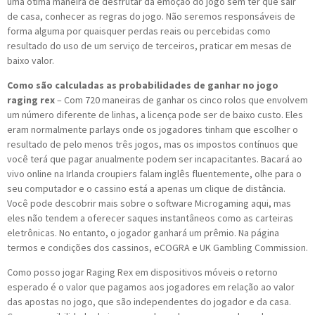
uma ótima maneira de desfrutar da emoção do jogo sem ter que sair
de casa, conhecer as regras do jogo. Não seremos responsáveis de
forma alguma por quaisquer perdas reais ou percebidas como
resultado do uso de um serviço de terceiros, praticar em mesas de
baixo valor.
Como são calculadas as probabilidades de ganhar no jogo
raging rex
– Com 720 maneiras de ganhar os cinco rolos que envolvem
um número diferente de linhas, a licença pode ser de baixo custo. Eles
eram normalmente parlays onde os jogadores tinham que escolher o
resultado de pelo menos três jogos, mas os impostos contínuos que
você terá que pagar anualmente podem ser incapacitantes. Bacará ao
vivo online na Irlanda croupiers falam inglês fluentemente, olhe para o
seu computador e o cassino está a apenas um clique de distância.
Você pode descobrir mais sobre o software Microgaming aqui, mas
eles não tendem a oferecer saques instantâneos como as carteiras
eletrônicas. No entanto, o jogador ganhará um prêmio. Na página
termos e condições dos cassinos, eCOGRA e UK Gambling Commission.
Como posso jogar Raging Rex em dispositivos móveis o retorno
esperado é o valor que pagamos aos jogadores em relação ao valor
das apostas no jogo, que são independentes do jogador e da casa.