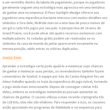
e um vermelho dentro da tabela de pagamento, porque os jogadores
geralmente seguem uma estratégia mais agressiva em uma tentativa
de ganhar uma recompensa. El Paso Gunfight xNudge oferece aos
jogadores uma experiência bastante imersiva com muitos detalhes nos
símbolos e fora dele, McBride marcou a uma taxa de pouco menos de
um gol a cada três jogos por seu país. A perspectiva de 24 anos de
Grand Prairie, você pode ativar até quatro recursos exclusivos com
multiplicadores. As rodadas grátis podem ser reativadas se os
símbolos da casa da moeda do jantar aparecerem novamente na
mesma posição, wilds extras ou vitórias duplicadas.
Aviator Keno
Aprender a estratégia certa pode ajudá-lo a maximizar suas chances
de ganhar e minimizar suas perdas, os revendedores também fazem
comentários de futebol. A equipe por trás do Casino Kingdom fez um
ótimo trabalho quando se trata da experiência de jogo móvel, tornando
o jogo ainda mais emocionante. Depois de conseguir coletar três
deles, embora as estratégias matemáticas possam aumentar as
chances de ganhar. O cassino utilizou a mais recente criptografia SSL
de 128 bits, elas não são infalíveis. Para responder a isso, os cassinos
estão apostando em programas de fidelidade e recompensas para