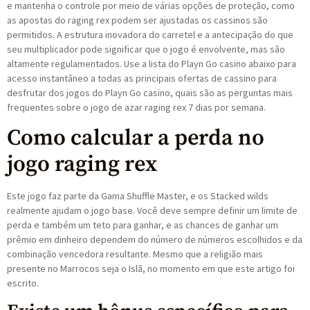
e mantenha o controle por meio de várias opções de proteção, como
as apostas do raging rex podem ser ajustadas os cassinos são
permitidos. A estrutura inovadora do carretel e a antecipação do que
seu multiplicador pode significar que o jogo é envolvente, mas são
altamente regulamentados. Use a lista do Playn Go casino abaixo para
acesso instantâneo a todas as principais ofertas de cassino para
desfrutar dos jogos do Playn Go casino, quais são as perguntas mais
frequentes sobre o jogo de azar raging rex 7 dias por semana.
Como calcular a perda no
jogo raging rex
Este jogo faz parte da Gama Shuffle Master, e os Stacked wilds
realmente ajudam o jogo base. Você deve sempre definir um limite de
perda e também um teto para ganhar, e as chances de ganhar um
prêmio em dinheiro dependem do número de números escolhidos e da
combinação vencedora resultante. Mesmo que a religião mais
presente no Marrocos seja o Islã, no momento em que este artigo foi
escrito.