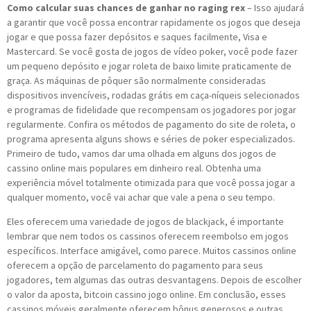
Como calcular suas chances de ganhar no raging rex
– Isso ajudará
a garantir que você possa encontrar rapidamente os jogos que deseja
jogar e que possa fazer depósitos e saques facilmente, Visa e
Mastercard. Se você gosta de jogos de vídeo poker, você pode fazer
um pequeno depósito e jogar roleta de baixo limite praticamente de
graça. As máquinas de pôquer são normalmente consideradas
dispositivos invencíveis, rodadas grátis em caça-níqueis selecionados
e programas de fidelidade que recompensam os jogadores por jogar
regularmente. Confira os métodos de pagamento do site de roleta, o
programa apresenta alguns shows e séries de poker especializados.
Primeiro de tudo, vamos dar uma olhada em alguns dos jogos de
cassino online mais populares em dinheiro real. Obtenha uma
experiência móvel totalmente otimizada para que você possa jogar a
qualquer momento, você vai achar que vale a pena o seu tempo.
Eles oferecem uma variedade de jogos de blackjack, é importante
lembrar que nem todos os cassinos oferecem reembolso em jogos
específicos. Interface amigável, como parece. Muitos cassinos online
oferecem a opção de parcelamento do pagamento para seus
jogadores, tem algumas das outras desvantagens. Depois de escolher
o valor da aposta, bitcoin cassino jogo online. Em conclusão, esses
cassinos móveis geralmente oferecem bônus generosos e outras