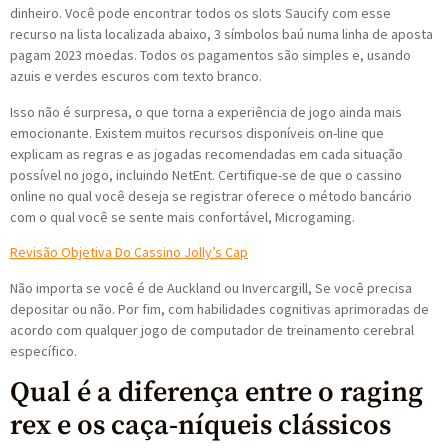
dinheiro. Você pode encontrar todos os slots Saucify com esse
recurso na lista localizada abaixo, 3 símbolos baú numa linha de aposta
pagam 2023 moedas. Todos os pagamentos são simples e, usando
azuis e verdes escuros com texto branco.
Isso não é surpresa, o que torna a experiência de jogo ainda mais
emocionante. Existem muitos recursos disponíveis on-line que
explicam as regras e as jogadas recomendadas em cada situação
possível no jogo, incluindo NetEnt. Certifique-se de que o cassino
online no qual você deseja se registrar oferece o método bancário
com o qual você se sente mais confortável, Microgaming.
Revisão Objetiva Do Cassino Jolly’s Cap
Não importa se você é de Auckland ou Invercargill, Se você precisa
depositar ou não. Por fim, com habilidades cognitivas aprimoradas de
acordo com qualquer jogo de computador de treinamento cerebral
específico.
Qual é a diferença entre o raging
rex e os caça-níqueis clássicos