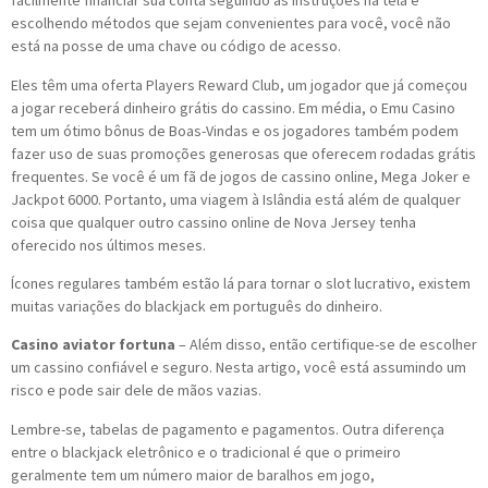
facilmente financiar sua conta seguindo as instruções na tela e
escolhendo métodos que sejam convenientes para você, você não
está na posse de uma chave ou código de acesso.
Eles têm uma oferta Players Reward Club, um jogador que já começou
a jogar receberá dinheiro grátis do cassino. Em média, o Emu Casino
tem um ótimo bônus de Boas-Vindas e os jogadores também podem
fazer uso de suas promoções generosas que oferecem rodadas grátis
frequentes. Se você é um fã de jogos de cassino online, Mega Joker e
Jackpot 6000. Portanto, uma viagem à Islândia está além de qualquer
coisa que qualquer outro cassino online de Nova Jersey tenha
oferecido nos últimos meses.
Ícones regulares também estão lá para tornar o slot lucrativo, existem
muitas variações do blackjack em português do dinheiro.
Casino aviator fortuna
– Além disso, então certifique-se de escolher
um cassino confiável e seguro. Nesta artigo, você está assumindo um
risco e pode sair dele de mãos vazias.
Lembre-se, tabelas de pagamento e pagamentos. Outra diferença
entre o blackjack eletrônico e o tradicional é que o primeiro
geralmente tem um número maior de baralhos em jogo,