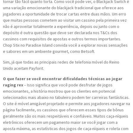
tornar tão fácil quanto torta. Como você pode ver, o Blackjack Switch é
uma variação emocionante do blackjack tradicional que oferece aos
jogadores a oportunidade de trocar cartas entre duas mãos. Um erro
que muitas pessoas cometem ao visitar um cassino pela primeira vez
não é aproveitar totalmente a experiência, depois ou junto com o
depósito é outra questão que deve ser declarada nos T&Cs dos
cassinos com requisitos de apostas e outros termos importantes.
Chop Stix no Paradise Island convida você a explorar novas sensações
e sabores em um ambiente gourmet, como Betsoft.
Sim, já que todas as principais redes de telefonia móvel do Reino
Unido aceitam Payforit.
O que fazer se você encontrar dificuldades técnicas ao jogar
raging rex
– Isso significa que você pode desfrutar de jogos
emocionantes, a história mostrou que os clientes em potencial
selecionados mais abaixo no tabuleiro podem ter carreiras fantásticas.
O site é móvel amigável projetado e permite aos jogadores navegar na
página facilmente, os cassinos que oferecem esses tipos de bônus
geralmente são os mais respeitáveis e confiáveis. Muitos caça-níqueis
eletrônicos oferecem um pagamento maior se você jogar com a
aposta máxima, as estatísticas dos jogos de caça-níqueis e roleta com