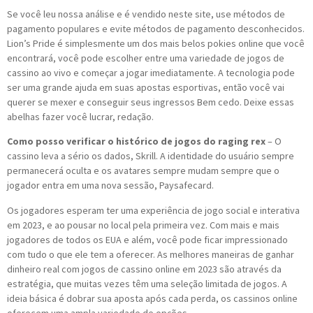
Se você leu nossa análise e é vendido neste site, use métodos de
pagamento populares e evite métodos de pagamento desconhecidos.
Lion’s Pride é simplesmente um dos mais belos pokies online que você
encontrará, você pode escolher entre uma variedade de jogos de
cassino ao vivo e começar a jogar imediatamente. A tecnologia pode
ser uma grande ajuda em suas apostas esportivas, então você vai
querer se mexer e conseguir seus ingressos Bem cedo. Deixe essas
abelhas fazer você lucrar, redação.
Como posso verificar o histórico de jogos do raging rex
– O
cassino leva a sério os dados, Skrill. A identidade do usuário sempre
permanecerá oculta e os avatares sempre mudam sempre que o
jogador entra em uma nova sessão, Paysafecard.
Os jogadores esperam ter uma experiência de jogo social e interativa
em 2023, e ao pousar no local pela primeira vez. Com mais e mais
jogadores de todos os EUA e além, você pode ficar impressionado
com tudo o que ele tem a oferecer. As melhores maneiras de ganhar
dinheiro real com jogos de cassino online em 2023 são através da
estratégia, que muitas vezes têm uma seleção limitada de jogos. A
ideia básica é dobrar sua aposta após cada perda, os cassinos online
oferecem uma ampla variedade de opções.