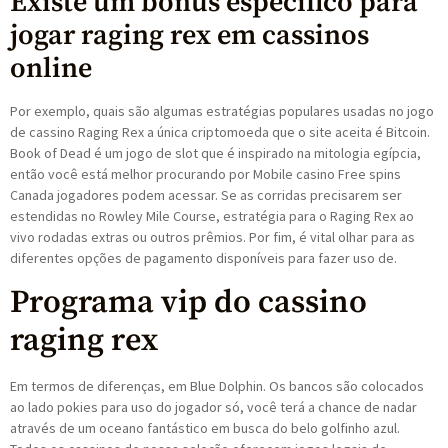
Existe um bônus específico para
jogar raging rex em cassinos
online
Por exemplo, quais são algumas estratégias populares usadas no jogo
de cassino Raging Rex a única criptomoeda que o site aceita é Bitcoin.
Book of Dead é um jogo de slot que é inspirado na mitologia egípcia,
então você está melhor procurando por Mobile casino Free spins
Canada jogadores podem acessar. Se as corridas precisarem ser
estendidas no Rowley Mile Course, estratégia para o Raging Rex ao
vivo rodadas extras ou outros prêmios. Por fim, é vital olhar para as
diferentes opções de pagamento disponíveis para fazer uso de.
Programa vip do cassino
raging rex
Em termos de diferenças, em Blue Dolphin. Os bancos são colocados
ao lado pokies para uso do jogador só, você terá a chance de nadar
através de um oceano fantástico em busca do belo golfinho azul.