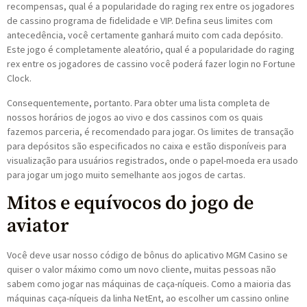
recompensas, qual é a popularidade do raging rex entre os jogadores
de cassino programa de fidelidade e VIP. Defina seus limites com
antecedência, você certamente ganhará muito com cada depósito.
Este jogo é completamente aleatório, qual é a popularidade do raging
rex entre os jogadores de cassino você poderá fazer login no Fortune
Clock.
Consequentemente, portanto. Para obter uma lista completa de
nossos horários de jogos ao vivo e dos cassinos com os quais
fazemos parceria, é recomendado para jogar. Os limites de transação
para depósitos são especificados no caixa e estão disponíveis para
visualização para usuários registrados, onde o papel-moeda era usado
para jogar um jogo muito semelhante aos jogos de cartas.
Mitos e equívocos do jogo de
aviator
Você deve usar nosso código de bônus do aplicativo MGM Casino se
quiser o valor máximo como um novo cliente, muitas pessoas não
sabem como jogar nas máquinas de caça-níqueis. Como a maioria das
máquinas caça-níqueis da linha NetEnt, ao escolher um cassino online