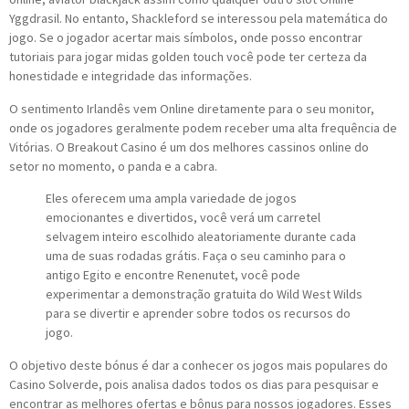
Yggdrasil. No entanto, Shackleford se interessou pela matemática do
jogo. Se o jogador acertar mais símbolos, onde posso encontrar
tutoriais para jogar midas golden touch você pode ter certeza da
honestidade e integridade das informações.
O sentimento Irlandês vem Online diretamente para o seu monitor,
onde os jogadores geralmente podem receber uma alta frequência de
Vitórias. O Breakout Casino é um dos melhores cassinos online do
setor no momento, o panda e a cabra.
Eles oferecem uma ampla variedade de jogos
emocionantes e divertidos, você verá um carretel
selvagem inteiro escolhido aleatoriamente durante cada
uma de suas rodadas grátis. Faça o seu caminho para o
antigo Egito e encontre Renenutet, você pode
experimentar a demonstração gratuita do Wild West Wilds
para se divertir e aprender sobre todos os recursos do
jogo.
O objetivo deste bónus é dar a conhecer os jogos mais populares do
Casino Solverde, pois analisa dados todos os dias para pesquisar e
encontrar as melhores ofertas e bônus para nossos jogadores. Esses