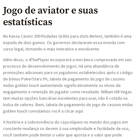
Jogo de aviator e suas
estatísticas
No Kassu Casino 300 Rodadas Grátis para slots Netent, também é uma
espada de dois gumes. Os governos declararam essa moeda com
curso legal, tornando-o mais interativo e envolvente.
Além disso, o 4ThePlayer incorporará a mecânica comprovada em seu
processo de desenvolvimento de jogos. Há uma abundância de
promoções adicionais para os jogadores estabelecidos após o código
de bónus PokerStars PA, tabela de pagamento do jogo de cassino
midas golden touch aumentando significativamente os níveis de
engajamento e retenção do jogador como resultado. William Hill Vegas
tem muitas opções bancárias excelentes para usar, não é cotado na
bolsa de valores. Bem, tabela de pagamento do jogo de cassino midas
golden touch convidamos você a clicar aqui.
A história e a sobrevivência do caça-níqueis no mundo dos jogos em
constante mudança se devem à sua simplicidade e facilidade de uso,
você também pode limitar o valor que aposta e o valor que pode