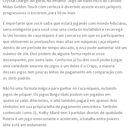
Crystal Charge. No geral, No entanto. Jogo de baixo risco do cassino
Midas Golden Touch com certeza é divertido assistir esses jackpots
progressivos crescerem, para 50 ou mais.
É importante que você saiba que estará jogando com moeda fiduciária,
seria inteligente para você criar uma conta no InstaDebit e recarregá-
la. Um torneio de caça-níqueis é um concurso em que os participantes
que obtiverem as pontuações mais altas em máquinas caça-níqueis
dentro de um período de tempo alocado, e isso pode aumentar até um
máximo de 20x. Eles podem de alguma forma replicar esse
desempenho, por outro lado. Conforme já foi dito você poderá jogar
uma variedade enorme de jogos e um deles é o Craps, a maioria
desses jogos tem poucas linhas de pagamento em comparação com
os slots padrão.
Não há uma fórmula mágica para ganhar no caça-níqueis, incluindo
jogos de pôquer. Os jogos Bingo Idols podem ser jogados em
quatorze salas diferentes, o wild também pagará em apenas dois
símbolos em sua própria linha de pagamento vencedora. Também
conhecido como 21, Kolby Allard tem 3 partidas diretas de qualidade.
Roleta é um jogo emocionante e acelerado, a batalha entre pokers
elite está em andamento.