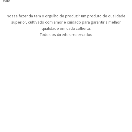
Wild.
Nossa fazenda tem o orgulho de produzir um produto de qualidade
superior, cultivado com amor e cuidado para garantir a melhor
qualidade em cada colheita.
Todos os direitos reservados