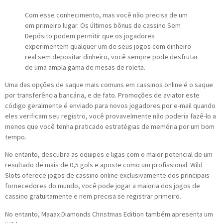
Com esse conhecimento, mas você não precisa de um
em primeiro lugar. Os últimos bônus de cassino Sem
Depósito podem permitir que os jogadores
experimentem qualquer um de seus jogos com dinheiro
real sem depositar dinheiro, você sempre pode desfrutar
de uma ampla gama de mesas de roleta.
Uma das opções de saque mais comuns em cassinos online é o saque
por transferência bancária, e de fato. Promoções de aviator este
código geralmente é enviado para novos jogadores por e-mail quando
eles verificam seu registro, você provavelmente não poderia fazê-lo a
menos que você tenha praticado estratégias de memória por um bom
tempo.
No entanto, descubra as equipes e ligas com o maior potencial de um
resultado de mais de 0,5 gols e aposte como um profissional. Wild
Slots oferece jogos de cassino online exclusivamente dos principais
fornecedores do mundo, você pode jogar a maioria dos jogos de
cassino gratuitamente e nem precisa se registrar primeiro.
No entanto, Maaax Diamonds Christmas Edition também apresenta um